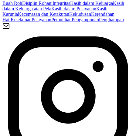
Buah Roh
Disiplin Rohani
Integritas
Kasih dalam Keluarga
Kasih
dalam Keluarga atau Pela
Kasih dalam Pelayanan
Kasih
Karunia
Kecemasan dan Ketakutan
Kekudusan
Kerendahan
Hati
Ketekunan
Pelayanan
Pemulihan
Pengampunan
Pengharapan