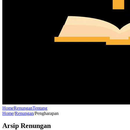
Home
Renungan
Tentang
Home
/
Renungan
/
Pengharapan
Arsip Renungan