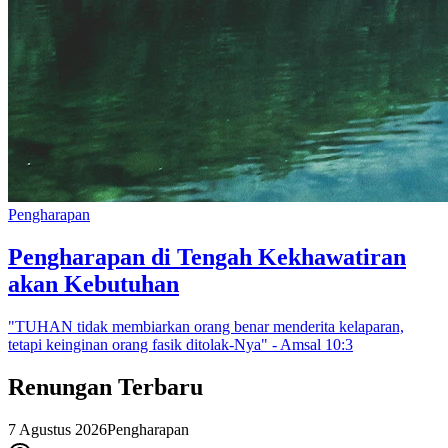
Pengharapan
Pengharapan di Tengah Kekhawatiran
akan Kebutuhan
"
TUHAN tidak membiarkan orang benar menderita kelaparan,
tetapi keinginan orang fasik ditolak-Nya
"
- Amsal 10:3
Renungan Terbaru
7 Agustus 2026
Pengharapan