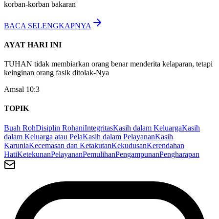
korban-korban bakaran
BACA SELENGKAPNYA
AYAT HARI INI
TUHAN tidak membiarkan orang benar menderita kelaparan, tetapi
keinginan orang fasik ditolak-Nya
Amsal 10:3
TOPIK
Buah Roh
Disiplin Rohani
Integritas
Kasih dalam Keluarga
Kasih
dalam Keluarga atau Pela
Kasih dalam Pelayanan
Kasih
Karunia
Kecemasan dan Ketakutan
Kekudusan
Kerendahan
Hati
Ketekunan
Pelayanan
Pemulihan
Pengampunan
Pengharapan