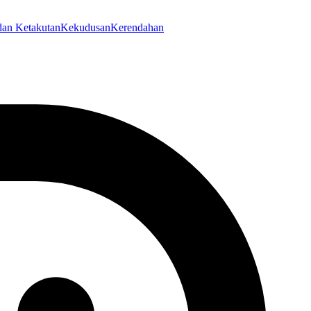
an Ketakutan
Kekudusan
Kerendahan