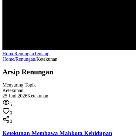
Home
Renungan
Tentang
Home
/
Renungan
/
Ketekunan
Arsip Renungan
Menyaring Topik
Ketekunan
25 Juni 2026
Ketekunan
5
0
0
Ketekunan Membawa Mahkota Kehidupan