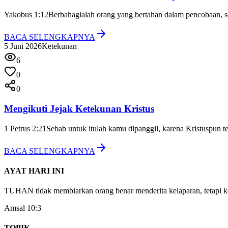
Yakobus 1:12
Berbahagialah orang yang bertahan dalam pencobaan, se
BACA SELENGKAPNYA
5 Juni 2026
Ketekunan
6
0
0
Mengikuti Jejak Ketekunan Kristus
1 Petrus 2:21
Sebab untuk itulah kamu dipanggil, karena Kristuspun 
BACA SELENGKAPNYA
AYAT HARI INI
TUHAN tidak membiarkan orang benar menderita kelaparan, tetapi ke
Amsal 10:3
TOPIK