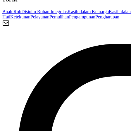
Buah Roh
Disiplin Rohani
Integritas
Kasih dalam Keluarga
Kasih dalam
Hati
Ketekunan
Pelayanan
Pemulihan
Pengampunan
Pengharapan