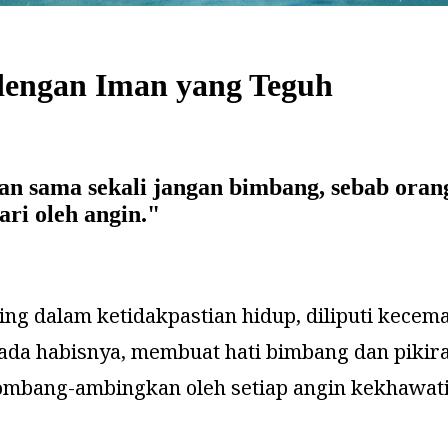
engan Iman yang Teguh
an sama sekali jangan bimbang, sebab ora
ri oleh angin.
"
ing dalam ketidakpastian hidup, diliputi kece
da habisnya, membuat hati bimbang dan pikiran 
diombang-ambingkan oleh setiap angin kekhawat