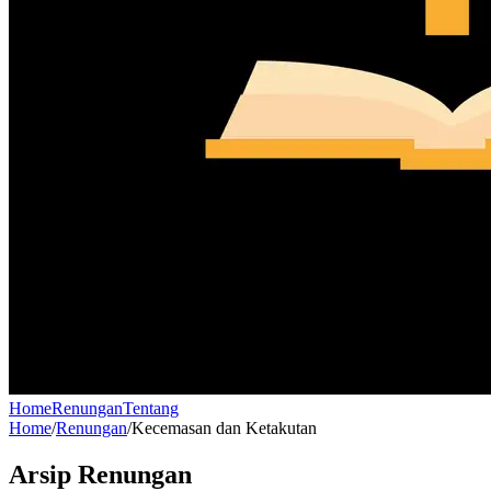
Home
Renungan
Tentang
Home
/
Renungan
/
Kecemasan dan Ketakutan
Arsip Renungan