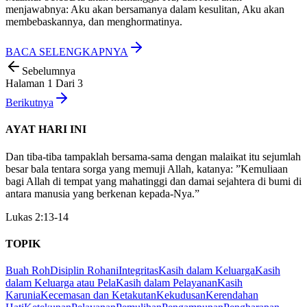
menjawabnya: Aku akan bersamanya dalam kesulitan, Aku akan
membebaskannya, dan menghormatinya.
BACA SELENGKAPNYA
Sebelumnya
Halaman
1
Dari
3
Berikutnya
AYAT HARI INI
Dan tiba-tiba tampaklah bersama-sama dengan malaikat itu sejumlah
besar bala tentara sorga yang memuji Allah, katanya: ”Kemuliaan
bagi Allah di tempat yang mahatinggi dan damai sejahtera di bumi di
antara manusia yang berkenan kepada-Nya.”
Lukas 2:13-14
TOPIK
Buah Roh
Disiplin Rohani
Integritas
Kasih dalam Keluarga
Kasih
dalam Keluarga atau Pela
Kasih dalam Pelayanan
Kasih
Karunia
Kecemasan dan Ketakutan
Kekudusan
Kerendahan